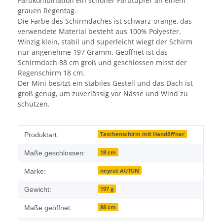
Farbkombination ein schöner Farbtupfer an einem
grauen Regentag.
Die Farbe des Schirmdaches ist schwarz-orange, das
verwendete Material besteht aus 100% Polyester.
Winzig klein, stabil und superleicht wiegt der Schirm
nur angenehme 197 Gramm. Geöffnet ist das
Schirmdach 88 cm groß und geschlossen misst der
Regenschirm 18 cm.
Der Mini besitzt ein stabiles Gestell und das Dach ist
groß genug, um zuverlässig vor Nässe und Wind zu
schützen.
Produkteigenschaft
Wert
Taschenschirm mit Handöffner
Produktart:
18 cm
Maße geschlossen:
neyrat AUTUN
Marke:
197 g
Gewicht:
88 cm
Maße geöffnet: