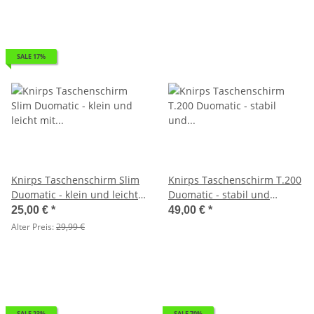
SALE 17%
Knirps Taschenschirm Slim
Knirps Taschenschirm T.200
Duomatic - klein und leicht
Duomatic - stabil und
mit Auf-Zu Automatik - mat
sturmfest - Sparkling Star -
25,00 €
*
49,00 €
*
spot - 2. Wahl
2. Wahl
Alter Preis:
29,99 €
SALE 23%
SALE 70%