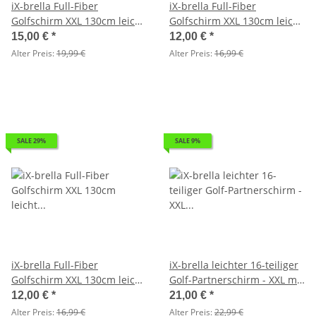
iX-brella Full-Fiber
iX-brella Full-Fiber
Golfschirm XXL 130cm leicht
Golfschirm XXL 130cm leicht
sturmfest mit Softgriff weiß
sturmfest mit Softgriff weiß
15,00 €
*
12,00 €
*
- 2. Wahl
- 2. Wahl
Alter Preis:
19,99 €
Alter Preis:
16,99 €
SALE 29%
SALE 9%
iX-brella Full-Fiber
iX-brella leichter 16-teiliger
Golfschirm XXL 130cm leicht
Golf-Partnerschirm - XXL mit
sturmfest mit Softgriff weiß
Softgriff einfarbig gelb - 2.
12,00 €
*
21,00 €
*
- 2. Wahl
Wahl
Alter Preis:
16,99 €
Alter Preis:
22,99 €