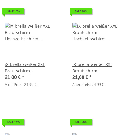
SALE 16%
SALE 16%
iX-brella weißer XXL
iX-brella weißer XXL
Brautschirm
Brautschirm
Hochzeitsschirm Automatik -
Hochzeitsschirm Automatik -
21,00 €
*
21,00 €
*
All In White - 2. Wahl
All In White - 2. Wahl
Alter Preis:
24,99 €
Alter Preis:
24,99 €
SALE 16%
SALE 28%