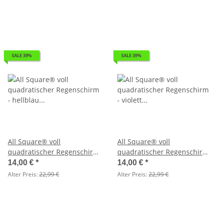
SALE 39%
SALE 39%
All Square® voll
All Square® voll
quadratischer Regenschirm
quadratischer Regenschirm
- hellblau - 2. Wahl
- violett - 2. Wahl
14,00 €
*
14,00 €
*
Alter Preis:
22,99 €
Alter Preis:
22,99 €