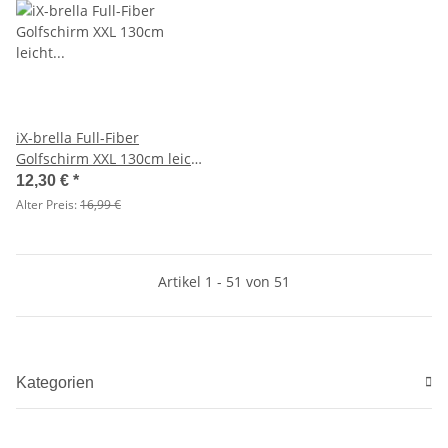
iX-brella Full-Fiber
Golfschirm XXL 130cm leicht
sturmfest mit Softgriff gelb -
12,30 €
*
2. Wahl
Alter Preis:
16,99 €
Artikel 1 - 51 von 51
Kategorien