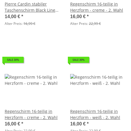
Pierre Cardin stabiler
Regenschirm 16-teilig in
Taschenschirm Black Line
Herzform - creme - 2. Wahl
Automatik - 2. Wahl
14,00 €
*
16,00 €
*
Alter Preis:
16,99 €
Alter Preis:
22,99 €
SALE 30%
SALE 30%
Regenschirm 16-teilig in
Regenschirm 16-teilig in
Herzform - creme - 2. Wahl
Herzform - weiß - 2. Wahl
16,00 €
*
16,00 €
*
Alter Preis:
22,99 €
Alter Preis:
22,99 €