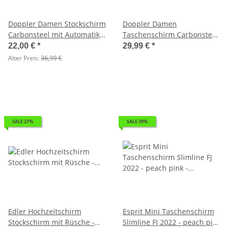
Doppler Damen Stockschirm
Doppler Damen
Carbonsteel mit Automatik
Taschenschirm Carbonsteel
Chic - grau - 2. Wahl
Mini Slim - berry - 2.Wahl
22,00 €
*
29,99 €
*
Alter Preis:
36,99 €
SALE 27%
SALE 39%
Edler Hochzeitschirm
Esprit Mini Taschenschirm
Stockschirm mit Rüsche -
Slimline FJ 2022 - peach pink