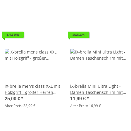
SALE 36%
SALE 29%
iX-brella men's class XXL mit
iX-brella Mini Ultra Light -
Holzgriff - großer Herren
Damen Taschenschirm mit
Taschenschirm mit Auf-Zu-
großem Dach - extra leicht -
25,00 €
*
11,99 €
*
Automatik schwarz - 2. Wahl
neon grün - 2. Wahl
Alter Preis:
38,99 €
Alter Preis:
16,99 €