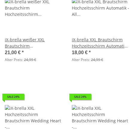
iX-brella weißer XXL
iX-brella XXL Brautschirm
Brautschirm
Hochzeitsschirm Automatik -
Hochzeitsschirm Automatik -
All In White transparent - 2.
21,00 €
*
18,00 €
*
All In White - 2.Wahl
Wahl
Alter Preis:
24,99 €
Alter Preis:
24,99 €
SALE 24%
SALE 24%