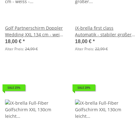
Golf Partnerschirm Doppler
iX-brella first class
Wedding XXL 134 cm - weiss
Automatik - stabiler großer
- 2.Wahl
Damen- und Herren-
18,00 €
*
18,00 €
*
Taschenschirm mit Etui
Alter Preis:
24,99 €
Alter Preis:
22,99 €
grau - 2. Wahl
SALE 25%
SALE 29%