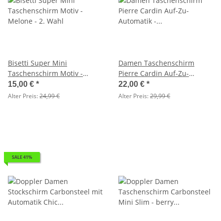
Bisetti Super Mini
Damen Taschenschirm
Taschenschirm Motiv -
Pierre Cardin Auf-Zu-
Melone - 2. Wahl
Automatik - Sunflower -
15,00 €
*
22,00 €
*
schwarz-weiß - 2. Wahl
Alter Preis:
24,99 €
Alter Preis:
29,99 €
SALE 41%