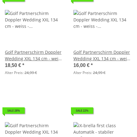
Golf Partnerschirm Doppler
Golf Partnerschirm Doppler
Wedding XXL 134 cm - weiss
Wedding XXL 134 cm - weiss
- 2.Wahl
- 2.Wahl
18,50 €
*
16,00 €
*
Alter Preis:
24,99 €
Alter Preis:
24,99 €
SALE 28%
SALE 22%