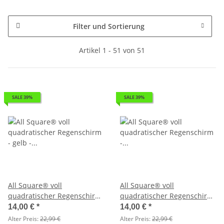
Filter und Sortierung
Artikel 1 - 51 von 51
SALE 39%
SALE 39%
All Square® voll
All Square® voll
quadratischer Regenschirm
quadratischer Regenschirm
- gelb - 2. Wahl
- grün - 2. Wahl
14,00 €
*
14,00 €
*
Alter Preis:
22,99 €
Alter Preis:
22,99 €