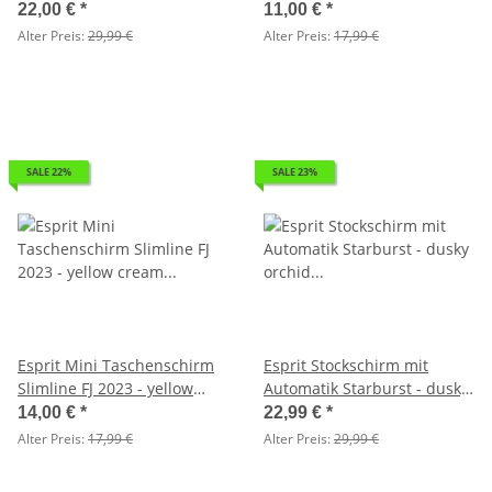
champagner - 2. Wahl
- 2. Wahl
22,00 €
*
11,00 €
*
Alter Preis:
29,99 €
Alter Preis:
17,99 €
SALE 22%
SALE 23%
Esprit Mini Taschenschirm
Esprit Stockschirm mit
Slimline FJ 2023 - yellow
Automatik Starburst - dusky
cream - 2. Wahl
orchid metallic - 2. Wahl
14,00 €
*
22,99 €
*
Alter Preis:
17,99 €
Alter Preis:
29,99 €