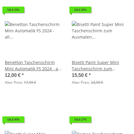
SALE 33%
SALE 35%
Benetton Taschenschirm
Bisetti Paint Super Mini
Mini Automatik FS 2024 - all
Taschenschirm zum
aboard - 2. Wahl
Ausmalen Floral - rot - 2.
12,00 €
*
15,50 €
*
Wahl
Alter Preis:
17,99 €
Alter Preis:
23,99 €
SALE 40%
SALE 27%