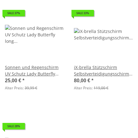
SALE 37%
SALE 33%
Sonnen und Regenschirm
iX-brella Stützschirm
UV Schutz Lady Butterfly
Selbstverteidigungsschirm
long cremeweiss 2. Wahl
extrem stabil dunkelrot - 2.
25,00 €
*
80,00 €
*
Wahl
Alter Preis:
39,99 €
Alter Preis:
119,00 €
SALE 28%