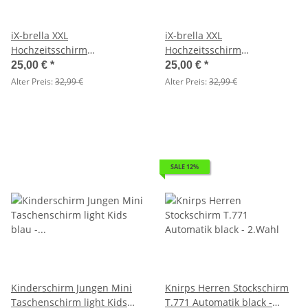
iX-brella XXL
iX-brella XXL
Hochzeitsschirm
Hochzeitsschirm
Brautschirm Wedding Heart
Brautschirm Wedding Heart
25,00 €
*
25,00 €
*
- cream - 2. Wahl
- white - 2. Wahl
Alter Preis:
32,99 €
Alter Preis:
32,99 €
SALE 12%
Kinderschirm Jungen Mini
Knirps Herren Stockschirm
Taschenschirm light Kids
T.771 Automatik black -