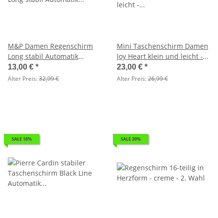
M&P Damen Regenschirm
Mini Taschenschirm Damen
Long stabil Automatik
Joy Heart klein und leicht -
Fotografico - Palme - 2. Wahl
Cats and Dots rose - 2. Wahl
13,00 €
*
23,00 €
*
Alter Preis:
32,99 €
Alter Preis:
26,99 €
SALE 18%
SALE 30%