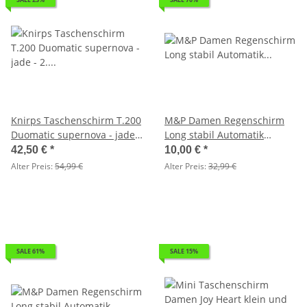
Knirps Taschenschirm T.200
M&P Damen Regenschirm
Duomatic supernova - jade -
Long stabil Automatik
2. Wahl
Fotografico - Farn - 2.Wahl
42,50 €
*
10,00 €
*
Alter Preis:
54,99 €
Alter Preis:
32,99 €
SALE 61%
SALE 15%