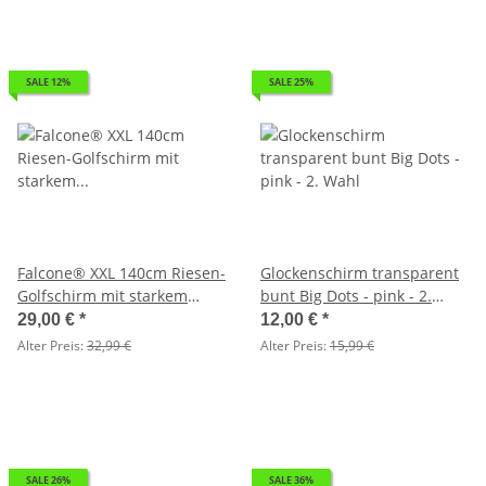
SALE 12%
SALE 25%
Falcone® XXL 140cm Riesen-
Glockenschirm transparent
Golfschirm mit starkem
bunt Big Dots - pink - 2.
doppeltem Glasfibergestell -
Wahl
29,00 €
*
12,00 €
*
navy - 2. Wahl
Alter Preis:
32,99 €
Alter Preis:
15,99 €
SALE 26%
SALE 36%