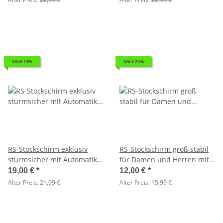
SALE 14%
SALE 25%
RS-Stockschirm exklusiv
RS-Stockschirm groß stabil
sturmsicher mit Automatik
für Damen und Herren mit
Fiberglas-Streben - navy - 2.
Automatik grau - 2. Wahl
19,00 €
*
12,00 €
*
Wahl
Alter Preis:
21,99 €
Alter Preis:
15,99 €