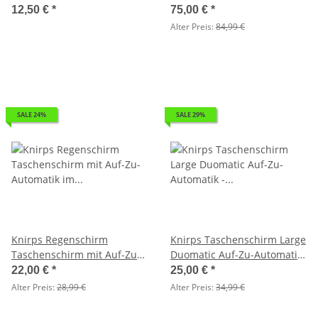
blau - football - 2. Wahl
2.Wahl
12,50 €
*
75,00 €
*
Alter Preis:
84,99 €
SALE 24%
SALE 29%
Knirps Regenschirm
Knirps Taschenschirm Large
Taschenschirm mit Auf-Zu-
Duomatic Auf-Zu-Automatik
Automatik im Case - rose - 2.
- Shanghai fire - 2. Wahl
22,00 €
*
25,00 €
*
Wahl
Alter Preis:
28,99 €
Alter Preis:
34,99 €