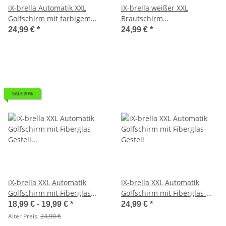
iX-brella Automatik XXL
iX-brella weißer XXL
Golfschirm mit farbigem
Brautschirm
Gestell aus Fiberglas
Hochzeitsschirm Automatik -
24,99 €
*
24,99 €
*
All In White
SALE 20%
iX-brella XXL Automatik
iX-brella XXL Automatik
Golfschirm mit Fiberglas
Golfschirm mit Fiberglas-
Gestell - Camouflage
Gestell
18,99 € -
19,99 €
*
24,99 €
*
Alter Preis:
24,99 €