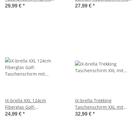
Umhängetasche
UV- und Hitzeschutz - black
29,99 €
*
27,99 €
*
coating
iX-brella XXL 124cm
iX-brella Trekking
Fiberglas Golf-
Taschenschirm XXL mit
Taschenschirm mit
Umhängetasche -
24,99 €
*
32,99 €
*
Automatik
Regenbogen