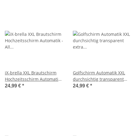
iX-brella XXL Brautschirm
Golfschirm Automatik XXL
Hochzeitsschirm Automatik -
durchsichtig transparent
All In White transparent
extra gross
24,99 €
*
24,99 €
*