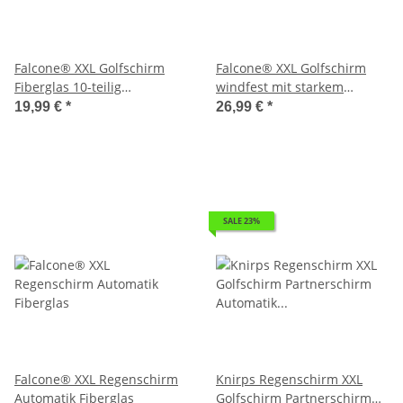
Falcone® XXL Golfschirm
Falcone® XXL Golfschirm
Fiberglas 10-teilig
windfest mit starkem
windsicher
doppeltem Glasfibergestell
19,99 €
*
26,99 €
*
SALE 23%
Falcone® XXL Regenschirm
Knirps Regenschirm XXL
Automatik Fiberglas
Golfschirm Partnerschirm