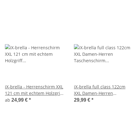
iX-brella - Herrenschirm XXL
iX-brella full class 122cm
121 cm mit echtem Holzgriff
XXL Damen-Herren
und Auf-Zu-Automatik
Taschenschirm mit Auf-Zu-
ab
24,99 €
*
29,99 €
*
Automatik