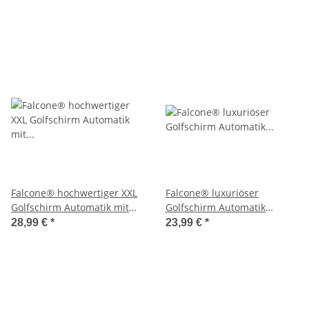
Softgriff
Falcone® hochwertiger XXL
Falcone® luxuriöser
Golfschirm Automatik mit
Golfschirm Automatik
Ventilationsbezug
windsicher Rundhakengriff
28,99 €
*
23,99 €
*