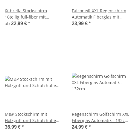
iX-brella Stockschirm
Falcone® XXL Regenschirm
16teilig full-fiber mit
Automatik Fiberglas mit
Automatik - super stabil
Rundhakengriff
ab
22,99 €
*
23,99 €
*
M&P Stockschirm mit
Regenschirm Golfschirm XXL
Holzgriff und Schutzhülle
Fiberglas Automatik - 132cm
schwarz
schwarz
36,99 €
*
24,99 €
*