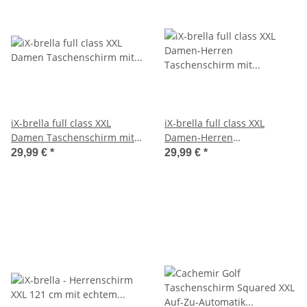
iX-brella full class XXL
iX-brella full class XXL
Damen Taschenschirm mit
Damen-Herren
Auf-Zu-Automatik
Taschenschirm mit Auf-Zu-
29,99 €
*
29,99 €
*
Regenbogen - 16 Farben
Automatik Regenbogen