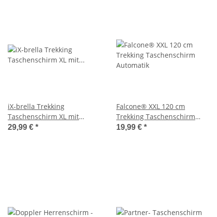
iX-brella Trekking
Falcone® XXL 120 cm
Taschenschirm XL mit
Trekking Taschenschirm
Umhängetasche -
Automatik
29,99 €
*
19,99 €
*
Camouflage