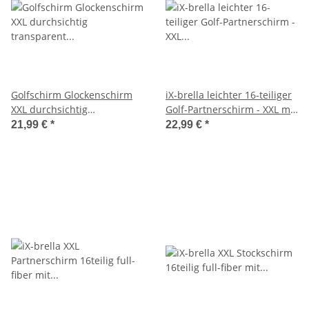
Golfschirm Glockenschirm
iX-brella leichter 16-teiliger
XXL durchsichtig
Golf-Partnerschirm - XXL mit
transparent extra gross
Softgriff einfarbig
21,99 €
*
22,99 €
*