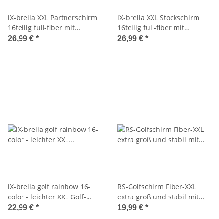
iX-brella XXL Partnerschirm
iX-brella XXL Stockschirm
16teilig full-fiber mit
16teilig full-fiber mit
Automatik - super stabil
Automatik - super stabil -
26,99 €
*
26,99 €
*
schwarz - 125cm
125 cm insignia blue
iX-brella golf rainbow 16-
RS-Golfschirm Fiber-XXL
color - leichter XXL Golf-
extra groß und stabil mit
Partner-Regenschirm 16-
Fiberglas-Streben
22,99 €
*
19,99 €
*
teilig mit warmen weichen