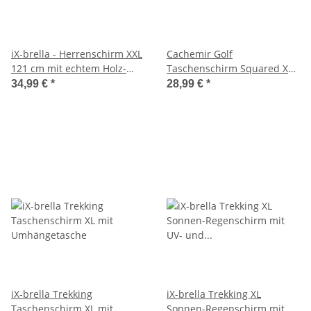
iX-brella - Herrenschirm XXL
Cachemir Golf
121 cm mit echtem Holz-
Taschenschirm Squared XXL
Stabgriff und Auf-Zu-
Auf-Zu-Automatik mit
34,99 €
*
28,99 €
*
Automatik
Trageriemen
iX-brella Trekking
iX-brella Trekking XL
Taschenschirm XL mit
Sonnen-Regenschirm mit