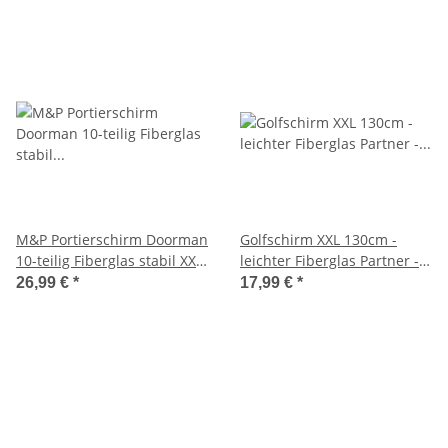
M&P Portierschirm Doorman
Golfschirm XXL 130cm -
10-teilig Fiberglas stabil XXL
leichter Fiberglas Partner -
navy blau
Regenschirm Birdie mit
26,99 €
*
17,99 €
*
Softgriff