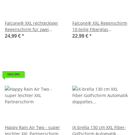
Falcone® XXL rechteckiger
Falcone® XXL Regenschirm
Regenschirm für zwei
10-teilig Fiberglas
Personen
windsicher Rundhakengriff
24,99 €
*
22,99 €
*
SALE 34%
Happy Rain Air Two - super
iX-brella 130 cm XXL Fiber-
leichter XXL Partnerschirm
Golfschirm Automatik