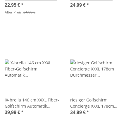
doppeltes Dach mit
22,95 €
*
24,99 €
*
Ventilationsbezug
Alter Preis:
34,99 €
iX-brella 146 cm XXXL Fiber-
riesiger Golfschirm
Golfschirm Automatik
Concierge XXXL 178cm
doppeltes Dach mit
Durchmesser für mehrere
39,99 €
*
34,99 €
*
Ventilationsbezug
Personen