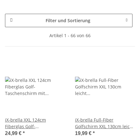
Filter und Sortierung
Artikel 1 - 66 von 66
iX-brella XXL 124cm
iX-brella Full-Fiber
Fiberglas Golf-
Golfschirm XXL 130cm leicht
Taschenschirm mit
sturmfest mit Softgriff
24,99 €
*
19,99 €
*
Automatik - rainbow
Regenbogen