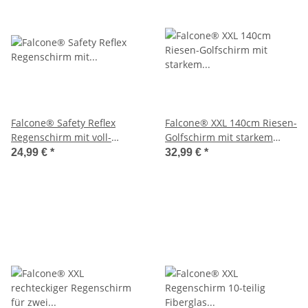
Falcone® Safety Reflex
Falcone® XXL 140cm Riesen-
Regenschirm mit voll-
Golfschirm mit starkem
reflektierenden Flächen
doppeltem Glasfibergestell
24,99 €
*
32,99 €
*