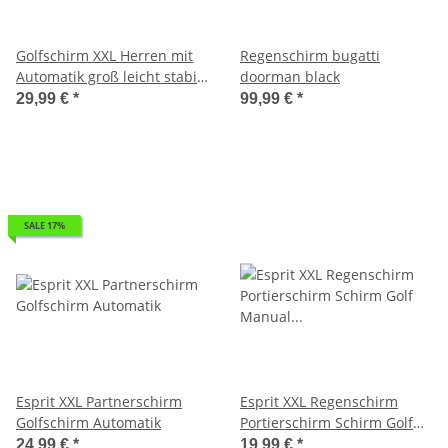
Golfschirm XXL Herren mit
Regenschirm bugatti
Automatik groß leicht stabil
doorman black
- needle stripe
29,99 €
*
99,99 €
*
SALE 17%
Esprit XXL Partnerschirm
Esprit XXL Regenschirm
Golfschirm Automatik
Portierschirm Schirm Golf
Manual flagred - rot
24,99 €
*
19,99 €
*