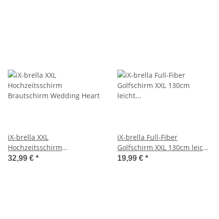
iX-brella XXL
iX-brella Full-Fiber
Hochzeitsschirm
Golfschirm XXL 130cm leicht
Brautschirm Wedding Heart
sturmfest mit Softgriff
32,99 €
*
19,99 €
*