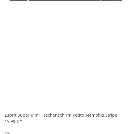
Esprit Super Mini Taschenschirm Petito Memphis Stripe
19,99 €
*