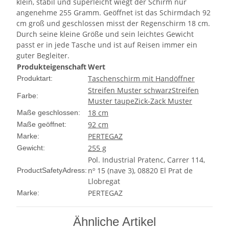
klein, stabil und superleicht wiegt der Schirm nur
angenehme 255 Gramm. Geöffnet ist das Schirmdach 92
cm groß und geschlossen misst der Regenschirm 18 cm.
Durch seine kleine Größe und sein leichtes Gewicht
passt er in jede Tasche und ist auf Reisen immer ein
guter Begleiter.
Produkteigenschaft
Wert
Taschenschirm mit Handöffner
Produktart:
Streifen Muster schwarz
Streifen
Farbe:
Muster taupe
Zick-Zack Muster
18 cm
Maße geschlossen:
92 cm
Maße geöffnet:
PERTEGAZ
Marke:
255 g
Gewicht:
Pol. Industrial Pratenc, Carrer 114,
nº 15 (nave 3), 08820 El Prat de
ProductSafetyAdress:
Llobregat
PERTEGAZ
Marke:
Ähnliche Artikel