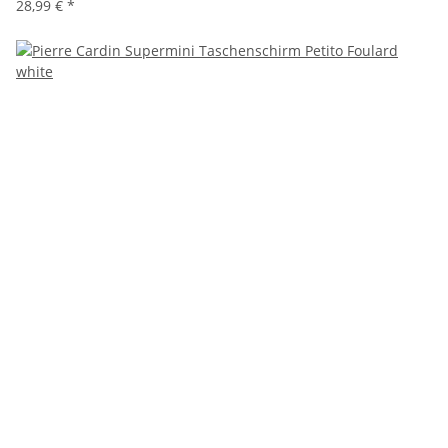
28,99 €
*