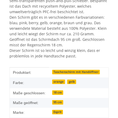
semi-transparenten push-and-pull-Schieber. Bespannt
ist das Dach mit recyceltem Polyester, welches
umweltverträglich PFC-frei beschichtet ist.
Den Schirm gibt es in verschiedenen Farbvariationen:
blau, pink, berry, gelb, orange, braun und grau. Das
verwendete Material besteht aus 100% Polyester. Klein
und leicht wiegt der Schirm nur ca. 210 Gramm.
Geöffnet ist das Schirmdach 95 cm groß. Geschlossen
misst der Regenschirm 18 cm.
Dieser Schirm ist so leicht und winzig klein, dass er
problemlos in jede Handtasche passt.
Produkteigenschaft
Wert
Taschenschirm mit Handöffner
Produktart:
orange
gelb
Farbe:
18 cm
Maße geschlossen:
95 cm
Maße geöffnet:
Esprit
Marke: