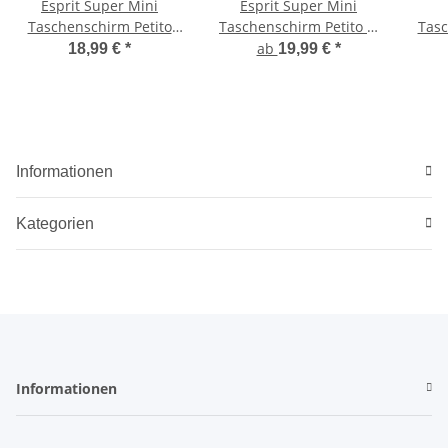
Esprit Super Mini
Esprit Super Mini
Taschenschirm Petito
Taschenschirm Petito FJ
Tasc
HW 2023
2023
ab
18,99 €
*
19,99 €
*
Informationen
Kategorien
Informationen