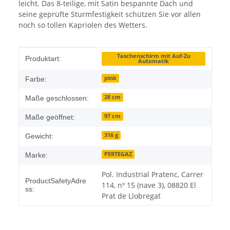
leicht. Das 8-teilige, mit Satin bespannte Dach und
seine geprüfte Sturmfestigkeit schützen Sie vor allen
noch so tollen Kapriolen des Wetters.
Produkteigenschaft
Wert
Taschenschirm mit Auf-Zu
Produktart:
Automatik
pink
Farbe:
28 cm
Maße geschlossen:
97 cm
Maße geöffnet:
316 g
Gewicht:
PERTEGAZ
Marke:
Pol. Industrial Pratenc, Carrer
ProductSafetyAdre
114, nº 15 (nave 3), 08820 El
ss:
Prat de Llobregat