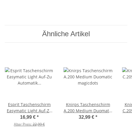
Ähnliche Artikel
Esprit Taschenschirm
Knirps Taschenschirm
Kni
Easymatic Light Auf-Zu
A.200 Medium Duomatic
C.20
Automatik Gingham
magicdots
16,99 €
*
32,99 €
*
Checks
Alter Preis:
22,99 €