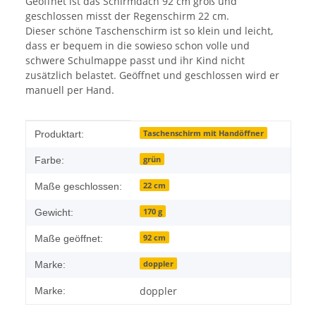
Geöffnet ist das Schirmdach 92 cm groß und
geschlossen misst der Regenschirm 22 cm.
Dieser schöne Taschenschirm ist so klein und leicht,
dass er bequem in die sowieso schon volle und
schwere Schulmappe passt und ihr Kind nicht
zusätzlich belastet. Geöffnet und geschlossen wird er
manuell per Hand.
Produkteigenschaft
Wert
Taschenschirm mit Handöffner
Produktart:
grün
Farbe:
22 cm
Maße geschlossen:
170 g
Gewicht:
92 cm
Maße geöffnet:
doppler
Marke:
doppler
Marke: