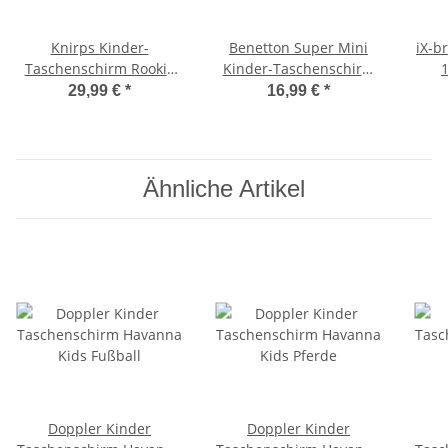
Knirps Kinder-
Benetton Super Mini
iX-b
Taschenschirm Rookie
Kinder-Taschenschirm
1
reflective bubble bust
mit Handöffner - Jellyfish
Tasc
29,99 €
*
16,99 €
*
Ähnliche Artikel
Doppler Kinder
Doppler Kinder