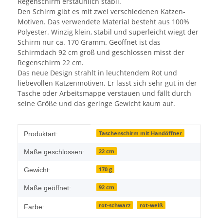
Regenschirm erstaunlich stabil.
Den Schirm gibt es mit zwei verschiedenen Katzen-
Motiven. Das verwendete Material besteht aus 100%
Polyester. Winzig klein, stabil und superleicht wiegt der
Schirm nur ca. 170 Gramm. Geöffnet ist das
Schirmdach 92 cm groß und geschlossen misst der
Regenschirm 22 cm.
Das neue Design strahlt in leuchtendem Rot und
liebevollen Katzenmotiven. Er lässt sich sehr gut in der
Tasche oder Arbeitsmappe verstauen und fällt durch
seine Größe und das geringe Gewicht kaum auf.
Produkteigenschaft
Wert
Taschenschirm mit Handöffner
Produktart:
22 cm
Maße geschlossen:
170 g
Gewicht:
92 cm
Maße geöffnet:
rot-schwarz
rot-weiß
Farbe: