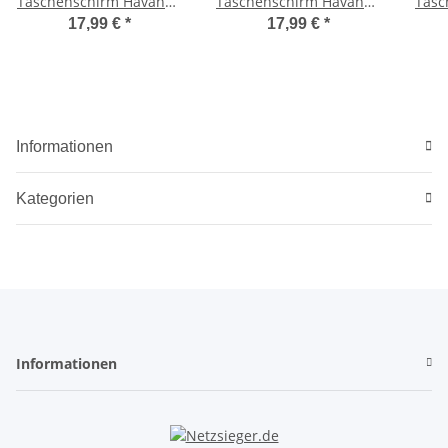
Taschenschirm Havanna
Taschenschirm Havanna
Tasc
Kids Fußball
Kids Pferde
17,99 €
*
17,99 €
*
Informationen
Kategorien
Informationen