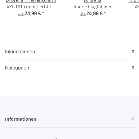
iX-brella - Herrenschirm
iX-brella
iX-br
XXL 121 cm mit echtem
überschlagfähiger
X
Holzgriff und Auf-Zu-
Fiberglas Stockschirm
Tasc
ab
ab
24,99 €
*
24,99 €
*
Automatik
mit Automatik -
windproof
Informationen
Kategorien
Informationen