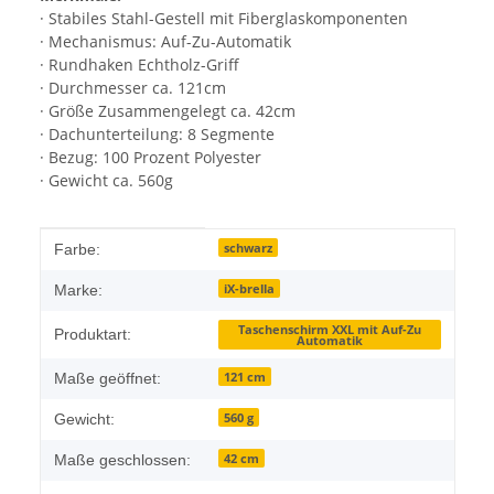
· Stabiles Stahl-Gestell mit Fiberglaskomponenten
· Mechanismus: Auf-Zu-Automatik
· Rundhaken Echtholz-Griff
· Durchmesser ca. 121cm
· Größe Zusammengelegt ca. 42cm
· Dachunterteilung: 8 Segmente
· Bezug: 100 Prozent Polyester
· Gewicht ca. 560g
Produkteigenschaft
Wert
schwarz
Farbe:
iX-brella
Marke:
Taschenschirm XXL mit Auf-Zu
Produktart:
Automatik
121 cm
Maße geöffnet:
560 g
Gewicht:
42 cm
Maße geschlossen: