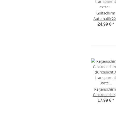
Golfschirm
Automatik X
durchsichti
24,99 €
*
transparent
extra gross
Regenschir
Glockenschi
durchsichti
17,99 €
*
transparent
Borte schwa