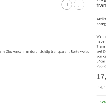
tra
Arti
Kateg
Wenn 
haben
Trans
viel 
von ca
84cm 
PVC-R
17
inkl. 
Sof