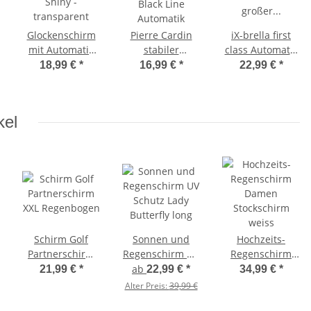
Glockenschirm
Pierre Cardin
iX-brella first
mit Automatik
stabiler
class Automatik
Shiny -
Taschenschirm
- stabiler großer
18,99 €
*
16,99 €
*
22,99 €
*
transparent
Black Line
Taschenschirm
Automatik
mit Etui -
schwarz
kel
Schirm Golf
Sonnen und
Hochzeits-
Partnerschirm
Regenschirm UV
Regenschirm
XXL Regenbogen
Schutz Lady
Damen
ab
21,99 €
*
22,99 €
*
34,99 €
*
Butterfly long
Stockschirm
Alter Preis:
39,99 €
weiss