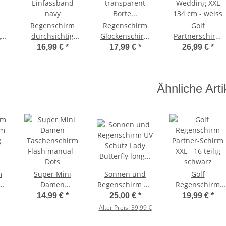
Regenschirm
Regenschirm
Golf
XL
durchsichtig
Glockenschirm
Partnerschirm
g
transparent mit
durchsichtig
Doppler
16,99 €
*
17,99 €
*
26,99 €
*
Einfassband
transparent
Wedding XXL
navy
Borte schwarz
134 cm - weiss
Ähnliche Arti
m
Super Mini
Sonnen und
Golf
rm
Damen
Regenschirm UV
Regenschirm
g
Taschenschirm
Schutz Lady
Partner-Schirm
14,99 €
*
25,00 €
*
19,99 €
*
Flash manual -
Butterfly long
XXL - 16 teilig
Alter Preis:
39,99 €
rz
Dots
cremeweiss 2.
schwarz