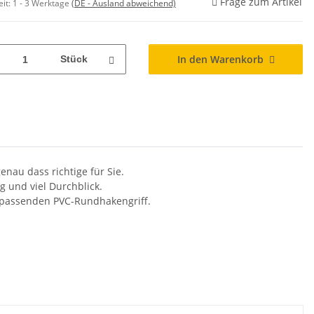
Frage zum Artikel
eit:
1 - 3 Werktage
(DE - Ausland abweichend)
In den Warenkorb
Stück
nau dass richtige für Sie.
 und viel Durchblick.
d passenden PVC-Rundhakengriff.