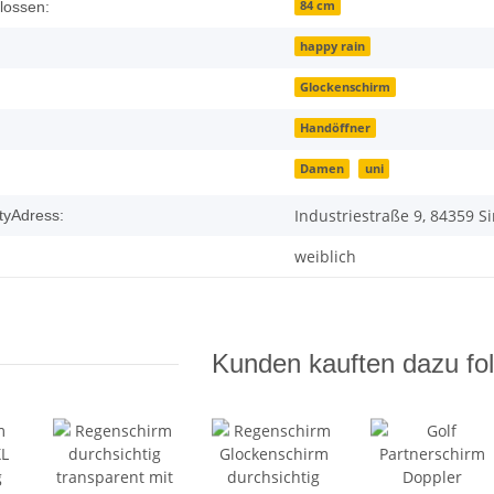
enschaft
84 cm
lossen:
happy rain
Glockenschirm
Handöffner
Damen
uni
:
Industriestraße 9, 84359 
tyAdress:
weiblich
Kunden kauften dazu fol