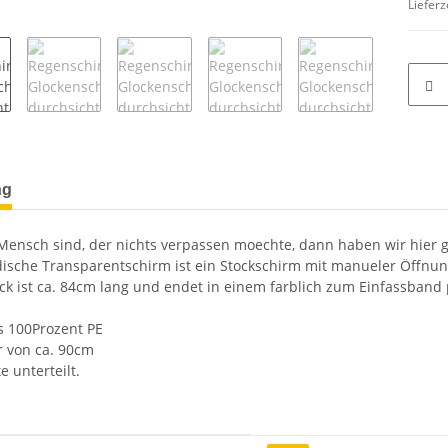
Lieferz
terkarten anzeigen
ng
Mensch sind, der nichts verpassen moechte, dann haben wir hier ge
ische Transparentschirm ist ein Stockschirm mit manueler Öffnung
ck ist ca. 84cm lang und endet in einem farblich zum Einfassban
s 100Prozent PE
 von ca. 90cm
e unterteilt.