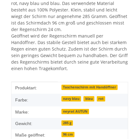
rot, navy blau und blau. Das verwendete Material
besteht aus 100% Polyester. Klein, stabil und leicht
wiegt der Schirm nur angenehme 285 Gramm. Geöffnet
ist das Schirmdach 96 cm groß und geschlossen misst
der Regenschirm 24 cm.
Geöffnet wird der Regenschirm manuell per
Handöffner. Das stabile Gestell bietet auch bei starkem
Regen einen guten Schutz. Zudem ist der Schirm durch
sein geringes Gewicht bequem zu handhaben. Der Griff
des Regenschirms bietet durch seine gute Verarbeitung
einen hohen Tragekomfort.
Produkteigenschaft
Wert
Taschenschirm mit Handöffner
Produktart:
navy blau
blau
rot
Farbe:
neyrat AUTUN
Marke:
285 g
Gewicht:
96 cm
Maße geöffnet: