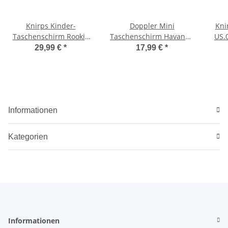
Knirps Kinder-
Doppler Mini
Kni
Taschenschirm Rookie
Taschenschirm Havanna
US.0
reflective mit Reflexborte
Kids Reflex
29,99 €
*
17,99 €
*
Informationen
Kategorien
Informationen