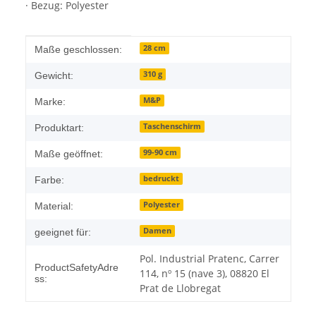
· Bezug: Polyester
Produkteigenschaft
Wert
28 cm
Maße geschlossen:
310 g
Gewicht:
M&P
Marke:
Taschenschirm
Produktart:
99-90 cm
Maße geöffnet:
bedruckt
Farbe:
Polyester
Material:
Damen
geeignet für:
Pol. Industrial Pratenc, Carrer
ProductSafetyAdre
114, nº 15 (nave 3), 08820 El
ss:
Prat de Llobregat