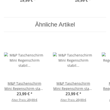
Regenschirm mit Auf-Zu-
Automatik
19,99 €
*
16,99 €
*
Automatik - mid class blau
Ähnliche Artikel
M&P Taschenschirm
M&P Taschenschirm
Mini Regenschirm stabil
Mini Regenschirm stabil
Reg
Auf-Zu-Automatik Puma
Auf-Zu-Automatik Puma
lei
23,99 €
*
23,99 €
*
- kleine Punkte
- Striche
Alter Preis:
29,99 €
Alter Preis:
29,99 €