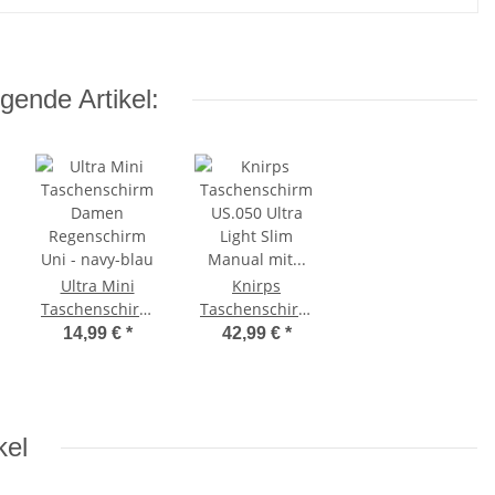
gende Artikel:
Ultra Mini
Knirps
Taschenschirm
Taschenschirm
Damen
US.050 Ultra
14,99 €
*
42,99 €
*
Regenschirm
Light Slim
Uni - navy-blau
Manual mit UV-
und Hitzeschutz
- black
kel
heatshield -
Moss