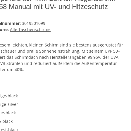
58 Manual mit UV- und Hitzeschutz
kelnummer:
3019501099
orie:
Alle Taschenschirme
iesem leichten, kleinen Schirm sind sie bestens ausgerüstet für
schauer und pralle Sonneneinstrahlung. Mit seinem UPF 50+
iert das Schirmdach nach Herstellerangaben 99,95% der UVA
VB Strahlen und reduziert außerdem die Außentemperatur
ter um 40%.
e
ige-black
ige-silver
ue-black
e-black
rest-black