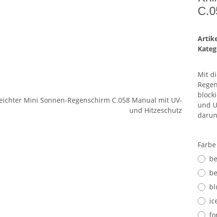
C.0
Arti
Kateg
Mit d
Regen
block
und U
darun
Farb
be
be
bl
ic
fo