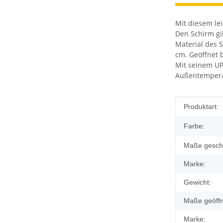
Mit diesem le
Den Schirm gib
Material des 
cm. Geöffnet 
Mit seinem UP
Außentempera
Produkteig
Wert
Produktart:
Farbe:
Maße gesch
Marke:
Gewicht:
Maße geöffn
Marke: