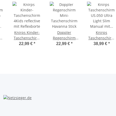
Knirps Kinder-
Doppler
Knirps
rm
Taschenschirm
Regenschirm
Taschenschirm
a
4Kids reflective
Mini-
US.050 Ultra
22,99 €
*
22,99 €
*
38,99 €
*
mit Reflexborte
Taschenschirm
Light Slim
V-
Havanna Stick
Manual mit UV-
tz
und Hitzeschutz