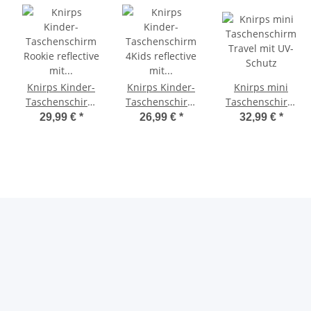
Knirps Kinder-
Knirps Kinder-
Knirps mini
Taschenschirm
Taschenschirm
Taschenschirm
Rookie reflective
4Kids reflective
Travel mit UV-
29,99 €
*
26,99 €
*
32,99 €
*
mit Reflexborte
mit Reflexborte -
Schutz
Dolphin