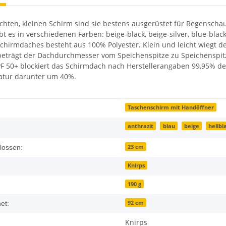
ichten, kleinen Schirm sind sie bestens ausgerüstet für Regenscha
t es in verschiedenen Farben: beige-black, beige-silver, blue-black
Schirmdaches besteht aus 100% Polyester. Klein und leicht wiegt 
beträgt der Dachdurchmesser vom Speichenspitze zu Speichenspit
F 50+ blockiert das Schirmdach nach Herstellerangaben 99,95% d
tur darunter um 40%.
enschaft
Taschenschirm mit Handöffner
anthrazit
blau
beige
hellbl
23 cm
lossen:
Knirps
190 g
92 cm
et:
Knirps