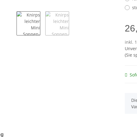
st
26
inkl. 
Unver
(Sie 
Sof
x
Di
Va
terkarten anzeigen
ng