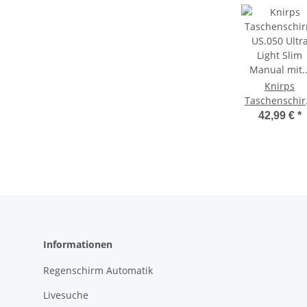
Knirps
Taschenschi
US.050 Ultr
42,99 €
*
Light Slim
Manual mit U
und Hitzeschu
- black
heatshield
Informationen
Regenschirm Automatik
Livesuche