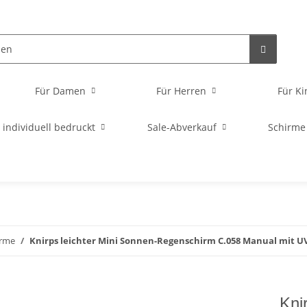
Für Damen
Für Herren
Für Ki
individuell bedruckt
Sale-Abverkauf
Schirme
irme
Knirps leichter Mini Sonnen-Regenschirm C.058 Manual mit UV
Kni