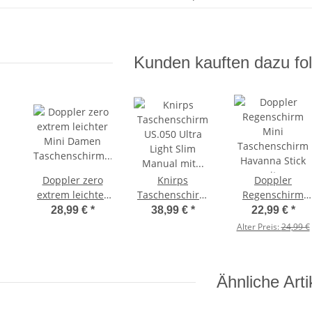
Kunden kauften dazu fol
Doppler zero
Knirps
Doppler
extrem leichter
Taschenschirm
Regenschirm
Mini Damen
US.050 Ultra
Mini
28,99 €
*
38,99 €
*
22,99 €
*
Taschenschirm
Light Slim
Taschenschirm
Alter Preis:
24,99 €
UV-Schutz Ultra
Manual mit UV-
Havanna Stick
Sun - malachite
und Hitzeschutz
mit UV- und
green-black
mit irisierender
Hitzeschutz -
Ähnliche Arti
Beschichtung -
simply black-
blue
ivory