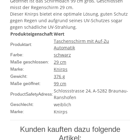
Geöffnet ist das Schirmdach 99 cm groß. Geschlossen
misst der Regenschirm 29 cm.
Dieser Knirps bietet eine optimale Lösung, guten Schutz
gegen Regen und aufgrund seines UV-Schutzes sogar
gegen schädliche UV-Strahlung.
Produkteigenschaft
Wert
Taschenschirm mit Auf-Zu
Produktart:
Automatik
schwarz
Farbe:
29 cm
Maße geschlossen:
Knirps
Marke:
376 g
Gewicht:
99 cm
Maße geöffnet:
Schlossstrasse 24, A-5282 Braunau-
ProductSafetyAdress:
Ranshofen
weiblich
Geschlecht:
Knirps
Marke:
Kunden kauften dazu folgende
Artikel: