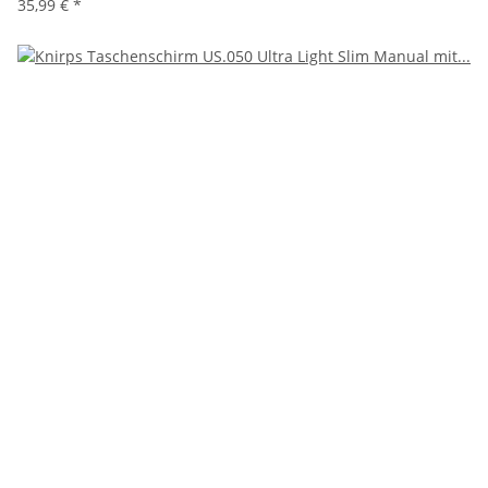
35,99 €
*