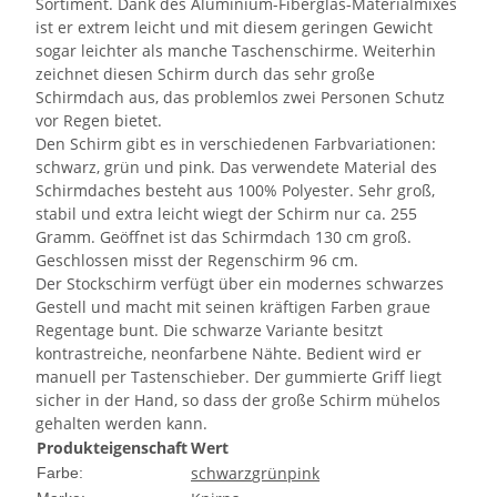
Sortiment. Dank des Aluminium-Fiberglas-Materialmixes
ist er extrem leicht und mit diesem geringen Gewicht
sogar leichter als manche Taschenschirme. Weiterhin
zeichnet diesen Schirm durch das sehr große
Schirmdach aus, das problemlos zwei Personen Schutz
vor Regen bietet.
Den Schirm gibt es in verschiedenen Farbvariationen:
schwarz, grün und pink. Das verwendete Material des
Schirmdaches besteht aus 100% Polyester. Sehr groß,
stabil und extra leicht wiegt der Schirm nur ca. 255
Gramm. Geöffnet ist das Schirmdach 130 cm groß.
Geschlossen misst der Regenschirm 96 cm.
Der Stockschirm verfügt über ein modernes schwarzes
Gestell und macht mit seinen kräftigen Farben graue
Regentage bunt. Die schwarze Variante besitzt
kontrastreiche, neonfarbene Nähte. Bedient wird er
manuell per Tastenschieber. Der gummierte Griff liegt
sicher in der Hand, so dass der große Schirm mühelos
gehalten werden kann.
Produkteigenschaft
Wert
schwarz
grün
pink
Farbe: