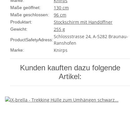
Knirps
Marke:
130 cm
Maße geöffnet:
96 cm
Maße geschlossen:
Stockschirm mit Handöffner
Produktart:
255 g
Gewicht:
Schlossstrasse 24, A-5282 Braunau-
ProductSafetyAdress:
Ranshofen
Knirps
Marke:
Kunden kauften dazu folgende
Artikel: