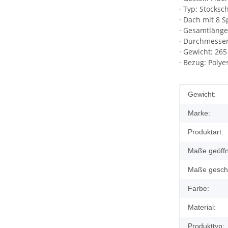
· Typ: Stocksc
· Dach mit 8 
· Gesamtlänge
· Durchmesser
· Gewicht: 265
· Bezug: Polye
Produkteig
Wert
Gewicht:
Marke:
Produktart:
Maße geöffn
Maße gesch
Farbe:
Material:
Produkttyp: