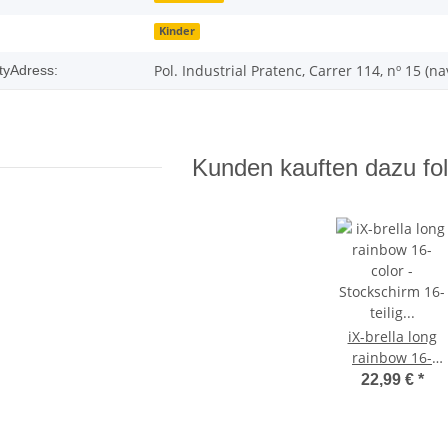
Kinder
:
Pol. Industrial Pratenc, Carrer 114, nº 15 (n
tyAdress:
Kunden kauften dazu fol
iX-brella long
rainbow 16-
color -
22,99 €
*
Stockschirm 16-
teilig mit
Automatik