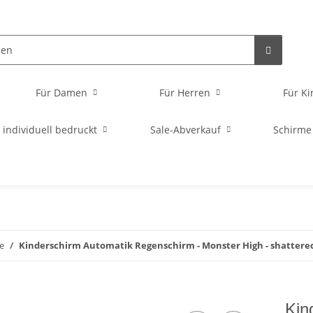
Für Damen
Für Herren
Für Ki
individuell bedruckt
Sale-Abverkauf
Schirme
e
Kinderschirm Automatik Regenschirm - Monster High - shattere
Kin