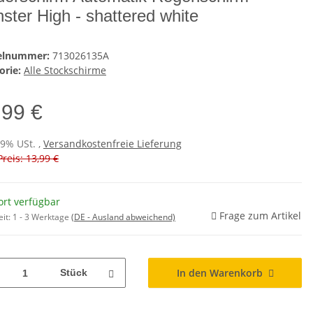
ster High - shattered white
kelnummer:
713026135A
orie:
Alle Stockschirme
,99 €
19% USt. ,
Versandkostenfreie Lieferung
Preis: 13,99 €
ort verfügbar
Frage zum Artikel
eit:
1 - 3 Werktage
(DE - Ausland abweichend)
In den Warenkorb
Stück