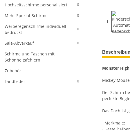
Hochzeitsschirme personalisiert
Mehr Spezial-Schirme
Werberegenschirme individuell
bedruckt
Sale-Abverkauf
weitere Regis
Beschreibu
Schirme und Taschen mit
Schönheitsfehlern
Monster High
Zubehör
Mickey Mouse,
LandLeder
Der Schirm bes
perfekte Begle
Das Dach ist 
Merkmale:
· Gestell: Fibe