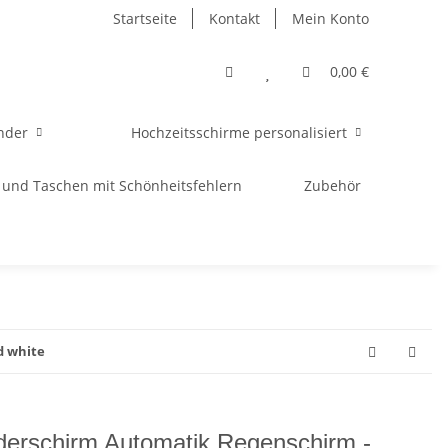
Startseite
Kontakt
Mein Konto
0,00 €
nder
Hochzeitsschirme personalisiert
 und Taschen mit Schönheitsfehlern
Zubehör
d white
derschirm Automatik Regenschirm -