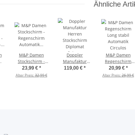
Ähnliche Arti
Regenbogen
m
M&P Damen
Doppler
M&P Damen
Stockschirm -
Manufaktur
Regenschirm
 -
Regenschirm
Herren
Long stabil
23,99 €
*
119,00 €
*
20,99 €
*
 -
Automatik
Stockschirm
Automatik
Alter Preis:
32,99 €
Alter Preis:
26,99 €
Doppelbespannung
Diplomat Orion
Circulos
- Topos Doble
schwarz
gestreift -
Holzgriff natur