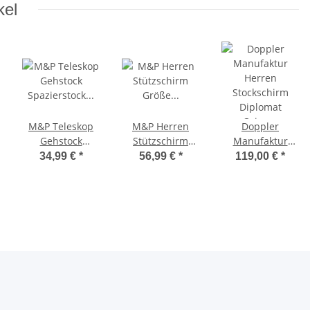
kel
M&P Teleskop
M&P Herren
Doppler
Gehstock
Stützschirm
Manufaktur
Spazierstock
Größe
Herren
34,99 €
*
56,99 €
*
119,00 €
*
höhenverstellbar
höhenverstellbar
Stockschirm
aus Leichtmetall
- groß und stabil
Diplomat Orion
mit Holzgriff
- schwarz
schwarz
gestreift -
schwarzer Griff