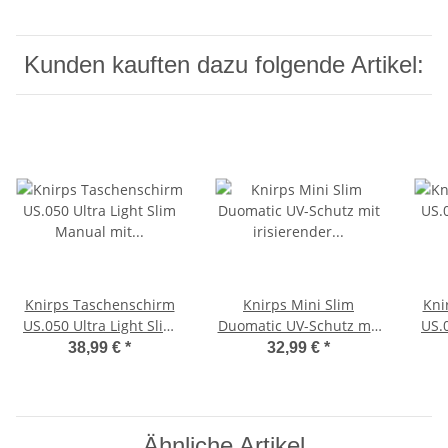
Kunden kauften dazu folgende Artikel:
Knirps Taschenschirm
Knirps Mini Slim
Kni
US.050 Ultra Light Slim
Duomatic UV-Schutz mit
US.0
Manual mit UV- und
irisierender
Ma
38,99 €
*
32,99 €
*
Hitzeschutz mit
Beschichtung - blue
H
irisierender
he
Beschichtung - blue
Ähnliche Artikel