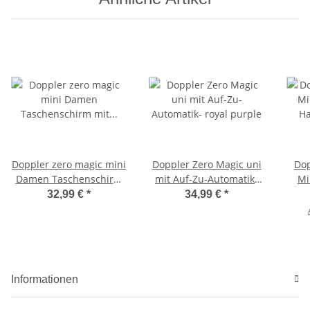
Doppler zero magic mini
Doppler Zero Magic uni
Dop
Damen Taschenschirm
mit Auf-Zu-Automatik-
Mi
mit Auf-Zu-Automatik
royal purple
Hav
32,99 €
*
34,99 €
*
und UV-Schutz
Informationen