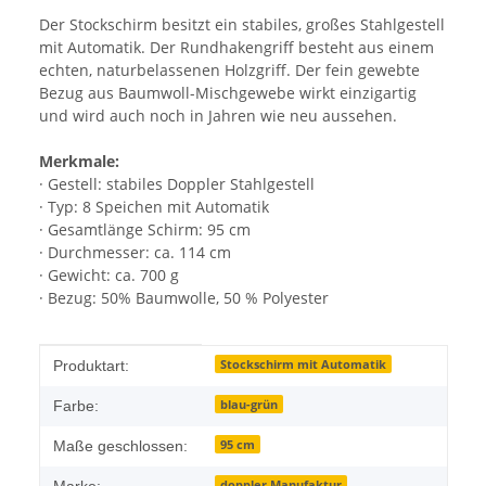
Der Stockschirm besitzt ein stabiles, großes Stahlgestell
mit Automatik. Der Rundhakengriff besteht aus einem
echten, naturbelassenen Holzgriff. Der fein gewebte
Bezug aus Baumwoll-Mischgewebe wirkt einzigartig
und wird auch noch in Jahren wie neu aussehen.
Merkmale:
· Gestell: stabiles Doppler Stahlgestell
· Typ: 8 Speichen mit Automatik
· Gesamtlänge Schirm: 95 cm
· Durchmesser: ca. 114 cm
· Gewicht: ca. 700 g
· Bezug: 50% Baumwolle, 50 % Polyester
Produkteigenschaft
Wert
Stockschirm mit Automatik
Produktart:
blau-grün
Farbe:
95 cm
Maße geschlossen:
doppler Manufaktur