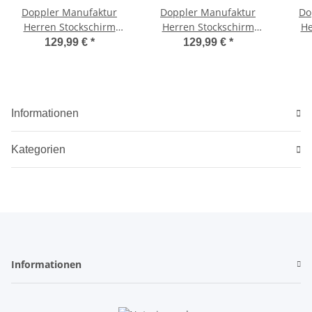
Doppler Manufaktur
Doppler Manufaktur
Do
Herren Stockschirm
Herren Stockschirm
He
Diplomat kariert beige-
Diplomat kariert beige
Di
129,99 €
*
129,99 €
*
braun mit echtem
mit echtem Holzgriff
Holzgriff
Informationen
Kategorien
Informationen