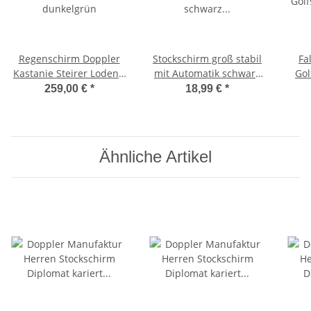
Regenschirm Doppler
Stockschirm groß stabil
Fa
Kastanie Steirer Loden -
mit Automatik schwarz
Gol
dunkelgrün
bedruckt - rainbow dots
259,00 €
*
18,99 €
*
R
Ähnliche Artikel