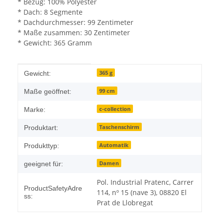
* Bezug: 100% Polyester
* Dach: 8 Segmente
* Dachdurchmesser: 99 Zentimeter
* Maße zusammen: 30 Zentimeter
* Gewicht: 365 Gramm
Produkteigenschaft
Wert
365 g
Gewicht:
99 cm
Maße geöffnet:
c-collection
Marke:
Taschenschirm
Produktart:
Automatik
Produkttyp:
Damen
geeignet für:
Pol. Industrial Pratenc, Carrer
ProductSafetyAdre
114, nº 15 (nave 3), 08820 El
ss:
Prat de Llobregat