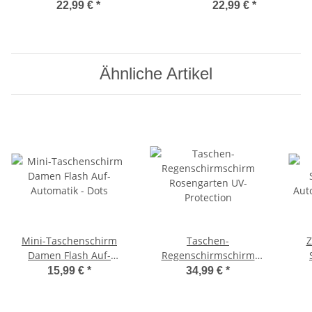
Partner-Regenschirm 16-
129 cm - weiß
22,99 €
*
22,99 €
*
teilig mit warmen weichen
Softgriff
Ähnliche Artikel
Mini-Taschenschirm
Taschen-
Z
Damen Flash Auf-
Regenschirmschirm
Automatik - Dots
Rosengarten UV-
Au
15,99 €
*
34,99 €
*
Protection