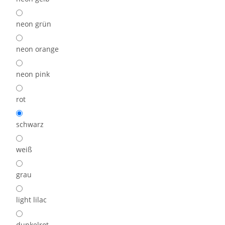
neon grün
neon orange
neon pink
rot
schwarz
weiß
grau
light lilac
dunkelrot