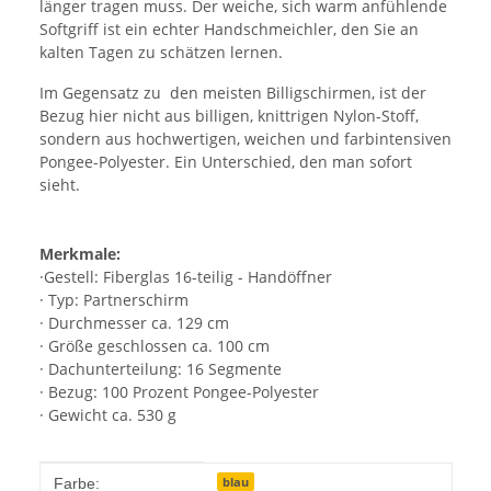
länger tragen muss. Der weiche, sich warm anfühlende
Softgriff ist ein echter Handschmeichler, den Sie an
kalten Tagen zu schätzen lernen.
Im Gegensatz zu den meisten Billigschirmen, ist der
Bezug hier nicht aus billigen, knittrigen Nylon-Stoff,
sondern aus hochwertigen, weichen und farbintensiven
Pongee-Polyester. Ein Unterschied, den man sofort
sieht.
Merkmale:
·Gestell: Fiberglas 16-teilig - Handöffner
· Typ: Partnerschirm
· Durchmesser ca. 129 cm
· Größe geschlossen ca. 100 cm
· Dachunterteilung: 16 Segmente
· Bezug: 100 Prozent Pongee-Polyester
· Gewicht ca. 530 g
Produkteigenschaft
Wert
blau
Farbe: