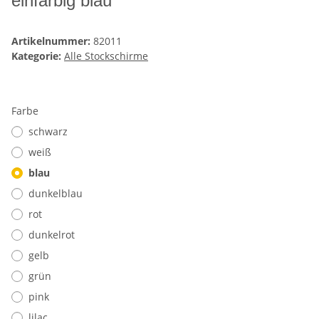
einfarbig blau
Artikelnummer:
82011
Kategorie:
Alle Stockschirme
Farbe
schwarz
weiß
blau
dunkelblau
rot
dunkelrot
gelb
grün
pink
lilac