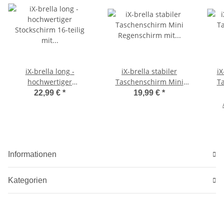
iX-brella long -
iX-brella stabiler
iX
hochwertiger
Taschenschirm Mini
T
Stockschirm 16-teilig mit
Regenschirm mit Auf-
22,99 €
*
19,99 €
*
Automatik sturmfest
Zu-Automatik - mid class
Informationen
Kategorien