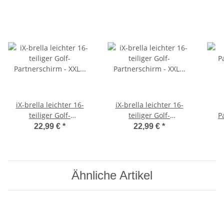
iX-brella leichter 16-
iX-brella leichter 16-
teiliger Golf-
teiliger Golf-
P
Partnerschirm - XXL mit
Partnerschirm - XXL mit
22,99 €
*
22,99 €
*
Softgriff einfarbig
Softgriff einfarbig rot
schwarz
Ähnliche Artikel