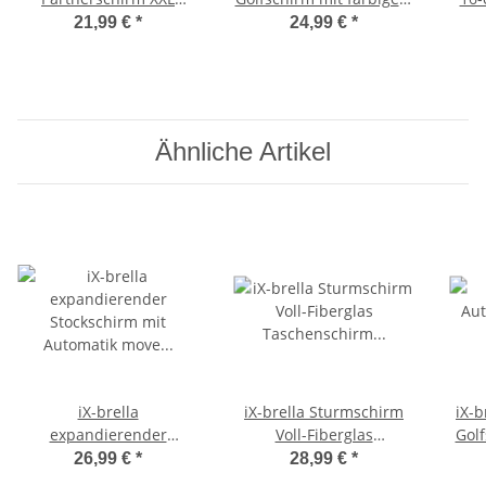
Regenbogen
Gestell aus Fiberglas -
16-t
21,99 €
*
24,99 €
*
blau
Ähnliche Artikel
iX-brella
iX-brella Sturmschirm
iX-b
expandierender
Voll-Fiberglas
Gol
Stockschirm mit
Taschenschirm groß 106
Fi
26,99 €
*
28,99 €
*
Automatik move to XXL
cm - mit farbigen