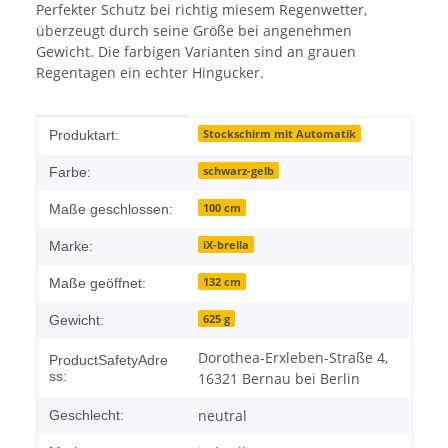
Perfekter Schutz bei richtig miesem Regenwetter,
überzeugt durch seine Größe bei angenehmen
Gewicht. Die farbigen Varianten sind an grauen
Regentagen ein echter Hingucker.
Produkteigenschaft
Wert
Stockschirm mit Automatik
Produktart:
schwarz-gelb
Farbe:
100 cm
Maße geschlossen:
iX-brella
Marke:
132 cm
Maße geöffnet:
625 g
Gewicht:
Dorothea-Erxleben-Straße 4,
ProductSafetyAdre
ss:
16321 Bernau bei Berlin
neutral
Geschlecht: