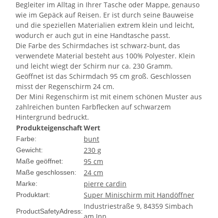
Begleiter im Alltag in Ihrer Tasche oder Mappe, genauso
wie im Gepäck auf Reisen. Er ist durch seine Bauweise
und die speziellen Materialien extrem klein und leicht,
wodurch er auch gut in eine Handtasche passt.
Die Farbe des Schirmdaches ist schwarz-bunt, das
verwendete Material besteht aus 100% Polyester. Klein
und leicht wiegt der Schirm nur ca. 230 Gramm.
Geöffnet ist das Schirmdach 95 cm groß. Geschlossen
misst der Regenschirm 24 cm.
Der Mini Regenschirm ist mit einem schönen Muster aus
zahlreichen bunten Farbflecken auf schwarzem
Hintergrund bedruckt.
Produkteigenschaft
Wert
bunt
Farbe:
230 g
Gewicht:
95 cm
Maße geöffnet:
24 cm
Maße geschlossen:
pierre cardin
Marke:
Super Minischirm mit Handöffner
Produktart:
Industriestraße 9, 84359 Simbach
ProductSafetyAdress:
am Inn