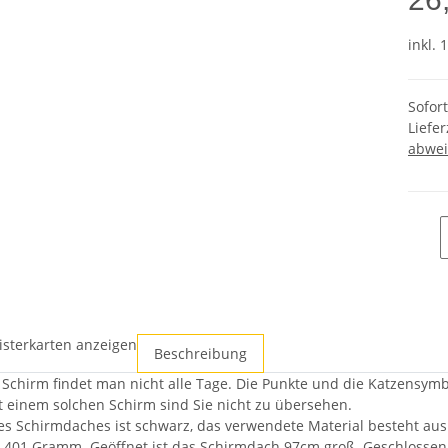
inkl. 
Sofor
Liefer
abwei
isterkarten anzeigen
Beschreibung
 Schirm findet man nicht alle Tage. Die Punkte und die Katzensymbo
Mit einem solchen Schirm sind Sie nicht zu übersehen.
es Schirmdaches ist schwarz, das verwendete Material besteht aus
401 Gramm. Geöffnet ist das Schirmdach 97cm groß. Geschlossen