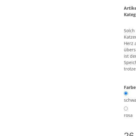
Arti
Kateg
Solch
Katze
Herz a
übers
ist de
Speic
trotze
Farb
schwa
rosa
26