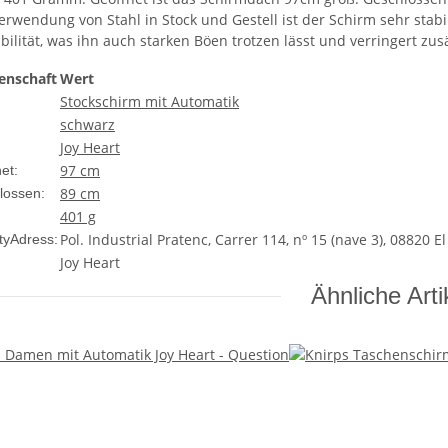
erwendung von Stahl in Stock und Gestell ist der Schirm sehr stabi
bilität, was ihn auch starken Böen trotzen lässt und verringert zus
enschaft
Wert
Stockschirm mit Automatik
schwarz
Joy Heart
97 cm
et:
89 cm
lossen:
401 g
Pol. Industrial Pratenc, Carrer 114, nº 15 (nave 3), 08820 E
tyAdress:
Joy Heart
Ähnliche Arti