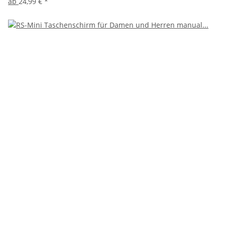
ab
24,99 €
*