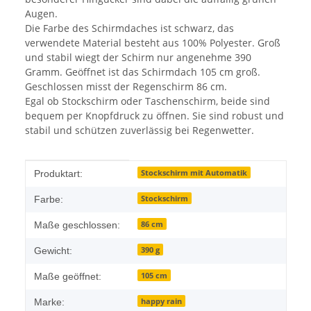
Augen.
Die Farbe des Schirmdaches ist schwarz, das
verwendete Material besteht aus 100% Polyester. Groß
und stabil wiegt der Schirm nur angenehme 390
Gramm. Geöffnet ist das Schirmdach 105 cm groß.
Geschlossen misst der Regenschirm 86 cm.
Egal ob Stockschirm oder Taschenschirm, beide sind
bequem per Knopfdruck zu öffnen. Sie sind robust und
stabil und schützen zuverlässig bei Regenwetter.
Produkteigenschaft
Wert
Stockschirm mit Automatik
Produktart:
Stockschirm
Farbe:
86 cm
Maße geschlossen:
390 g
Gewicht:
105 cm
Maße geöffnet:
happy rain
Marke: