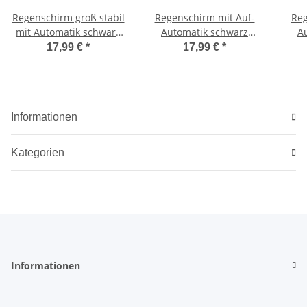
Regenschirm groß stabil
Regenschirm mit Auf-
Reg
mit Automatik schwarz
Automatik schwarz
A
bedruckt - holy
bedruckt - horse
17,99 €
*
17,99 €
*
explosion
Informationen
Kategorien
Informationen