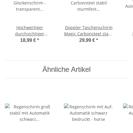
Hochwertiger
Doppler Taschenschirm
durchsichtiger
Magic Carbonsteel stabil
Glockenschirm -
sturmfest Auf-Zu
Au
18,99 €
*
29,99 €
*
transparent mit
Automatik Chic - grau
M
schwarzem Einfassband
Ähnliche Artikel