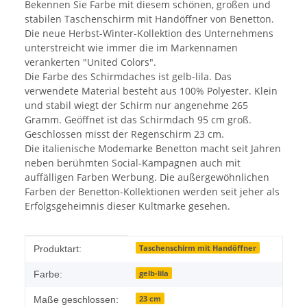
Bekennen Sie Farbe mit diesem schönen, großen und
stabilen Taschenschirm mit Handöffner von Benetton.
Die neue Herbst-Winter-Kollektion des Unternehmens
unterstreicht wie immer die im Markennamen
verankerten "United Colors".
Die Farbe des Schirmdaches ist gelb-lila. Das
verwendete Material besteht aus 100% Polyester. Klein
und stabil wiegt der Schirm nur angenehme 265
Gramm. Geöffnet ist das Schirmdach 95 cm groß.
Geschlossen misst der Regenschirm 23 cm.
Die italienische Modemarke Benetton macht seit Jahren
neben berühmten Social-Kampagnen auch mit
auffälligen Farben Werbung. Die außergewöhnlichen
Farben der Benetton-Kollektionen werden seit jeher als
Erfolgsgeheimnis dieser Kultmarke gesehen.
Produkteigenschaft
Wert
Taschenschirm mit Handöffner
Produktart:
gelb-lila
Farbe:
23 cm
Maße geschlossen: